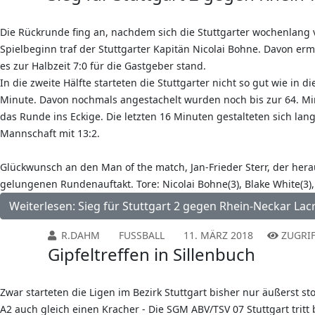
Die Rückrunde fing an, nachdem sich die Stuttgarter wochenlang v
Spielbeginn traf der Stuttgarter Kapitän Nicolai Bohne. Davon ermu
es zur Halbzeit 7:0 für die Gastgeber stand.
In die zweite Hälfte starteten die Stuttgarter nicht so gut wie in
Minute. Davon nochmals angestachelt wurden noch bis zur 64. Min
das Runde ins Eckige. Die letzten 16 Minuten gestalteten sich lan
Mannschaft mit 13:2.
Glückwunsch an den Man of the match, Jan-Frieder Sterr, der her
gelungenen Rundenauftakt. Tore: Nicolai Bohne(3), Blake White(3),
Weiterlesen: Sieg für Stuttgart 2 gegen Rhein-Neckar Lac
R.DAHM
FUSSBALL
11. MÄRZ 2018
ZUGRIF
Gipfeltreffen in Sillenbuch
Zwar starteten die Ligen im Bezirk Stuttgart bisher nur äußerst s
A2 auch gleich einen Kracher - Die SGM ABV/TSV 07 Stuttgart trit