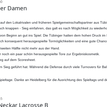
60
der Damen
auf den Lokalrivalen und früheren Spielgemeinschaftspartner aus Tüb
uch knappen - Sieg einfahren, das galt es nach Möglichkeit zu wiederh
on Beginn an gut ins Spiel. Die Tübinger hatten dem hohen Druck im Mi
rch konsequent herausgespielte Tormöglichkeiten und eine gute Chancen
weiten Hälfte nicht mehr aus der Hand.
r noch ein paar schön herausgespielte Tore zur Ergebniskosmetik.
Sieg auf dem Scoresheet.
Sieg geführt hat. Während die Defense durch viele Turnovers für Ballbe
pieltage. Danke an Heidelberg für die Ausrichtung des Spieltags und d
55
-Neckar Lacrosse B