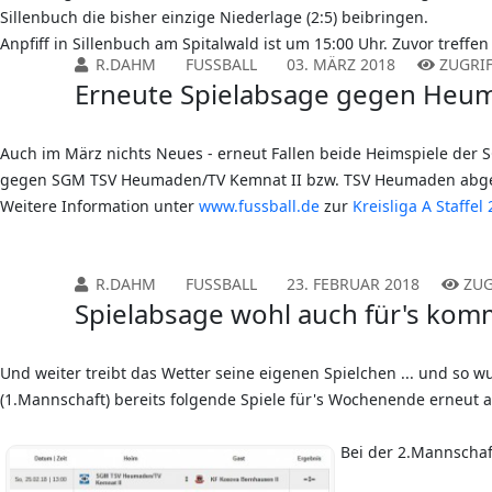
Sillenbuch die bisher einzige Niederlage (2:5) beibringen.
Anpfiff in Sillenbuch am Spitalwald ist um 15:00 Uhr. Zuvor treffen
R.DAHM
FUSSBALL
03. MÄRZ 2018
ZUGRIF
Erneute Spielabsage gegen Heu
Auch im März nichts Neues - erneut Fallen beide Heimspiele der
gegen SGM TSV Heumaden/TV Kemnat II bzw. TSV Heumaden abgesag
Weitere Information unter
www.fussball.de
zur
Kreisliga A Staffel 
R.DAHM
FUSSBALL
23. FEBRUAR 2018
ZUG
Spielabsage wohl auch für's k
Und weiter treibt das Wetter seine eigenen Spielchen ... und so wu
(1.Mannschaft) bereits folgende Spiele für's Wochenende erneut a
Bei der 2.Mannschaf