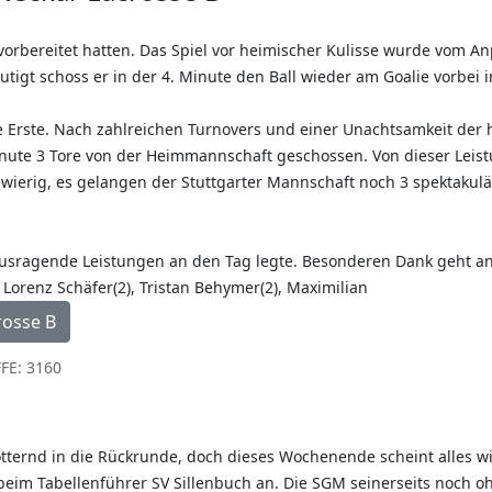
orbereitet hatten. Das Spiel vor heimischer Kulisse wurde vom Anp
tigt schoss er in der 4. Minute den Ball wieder am Goalie vorbei i
 die Erste. Nach zahlreichen Turnovers und einer Unachtsamkeit der
ute 3 Tore von der Heimmannschaft geschossen. Von dieser Leistu
gwierig, es gelangen der Stuttgarter Mannschaft noch 3 spektakulä
ausragende Leistungen an den Tag legte. Besonderen Dank geht an
 Lorenz Schäfer(2), Tristan Behymer(2), Maximilian
rosse B
FE: 3160
totternd in die Rückrunde, doch dieses Wochenende scheint alles wi
t beim Tabellenführer SV Sillenbuch an. Die SGM seinerseits noch