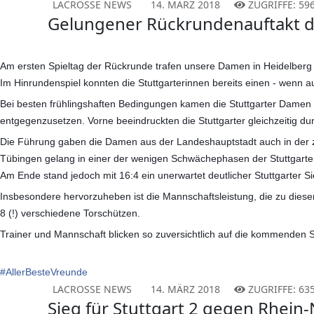
LACROSSE NEWS
14. MÄRZ 2018
ZUGRIFFE: 59
Gelungener Rückrundenauftakt 
Am ersten Spieltag der Rückrunde trafen unsere Damen in Heidelberg 
Im Hinrundenspiel konnten die Stuttgarterinnen bereits einen - wenn a
Bei besten frühlingshaften Bedingungen kamen die Stuttgarter Damen v
entgegenzusetzen. Vorne beeindruckten die Stuttgarter gleichzeitig du
Die Führung gaben die Damen aus der Landeshauptstadt auch in der z
Tübingen gelang in einer der wenigen Schwächephasen der Stuttgarte
Am Ende stand jedoch mit 16:4 ein unerwartet deutlicher Stuttgarter 
Insbesondere hervorzuheben ist die Mannschaftsleistung, die zu diesem 
8 (!) verschiedene Torschützen.
Trainer und Mannschaft blicken so zuversichtlich auf die kommenden S
#
AllerBesteVreunde
LACROSSE NEWS
14. MÄRZ 2018
ZUGRIFFE: 63
Sieg für Stuttgart 2 gegen Rhein