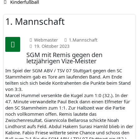
Kinderfußball
1. Mannschaft
Webmaster
1.Mannschaft
19. Oktober 2023
SGM mit Remis gegen den
letzjährigen Vize-Meister
Im Spiel der SGM ABV / TSV 07 Stuttgart gegen den SC
Stammheim gab es Tore am laufenden Band. Am Ende
teilten sich sich beide Kontrahenten die Punkte beim Stand
von 3:3.
Marcel Hummel versenkte die Kugel zum 1:0 (32.). In der
47. Minute verwandelte Paul Beck dann einen Elfmeter für
den SC Stammheim zum 1:1. Zur Halbzeit war die Partie
noch vollkommen offen. Remis lautete das
Zwischenresultat. Giannicola Bellarosa schickte Noah
Lindhorst aufs Feld. Abdul Hakem Surasi Hamld blieb in der
Kabine. Fabio Friese witterte seine Chance und schoss den
Ball zum 2:1 für die SGM ABV / TSV 07 Stuttgart ein (52.).