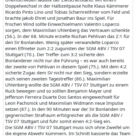
Doppelwechsel in der Halbzeitpause holte Klaus Kämmerer
Ricardo Pinto Lino und Tobias Scharnreithner vom Feld und
brachte Jakob Ehret und Jonathan Baur ins Spiel. Für
frischen Wind sollte Einwechselmann Valentin Loparco
sorgen, dem Maximilian Uhlenberg das Vertrauen schenkte
(56.). In der 68. Minute erzielte Rüchan Pehlivan das 2:1 für
den SV Bonlanden. Wenig später verwandelte Loparco
einen Elfmeter zum 2:2 zugunsten der SGM ABV / TSV 07
Stuttgart (70.). Der Treffer zum 3:2 sicherte den
Bonlandener nicht nur die Führung – es war auch bereits
der zweite von Pehlivan in diesem Spiel (75.). Mit dem 4:2
sicherte Zugac dem SV nicht nur den Sieg, sondern erzielte
auch seinen zweiten Tagestreffer (80.). Maximilian
Uhlenberg wollte die SGM ABV / TSV 07 Stuttgart zu einem
Ruck bewegen und so sollten Benjamin Mayer und
Jefferson Ferreira Duarte Dos Santos eingewechselt für
Leon Pachonick und Maximilian Widmann neue Impulse
setzen (87.). In den 90 Minuten war der SV Bonlanden im
gegnerischen Strafraum erfolgreicher als die SGM ABV /
TSV 07 Stuttgart und fuhr somit einen 4:2-Sieg ein.
Die SGM ABV / TSV 07 Stuttgart muss sich ohne Zweifel um
die eigene Abwehr kümmern. Im Schnitt kassierte das Team