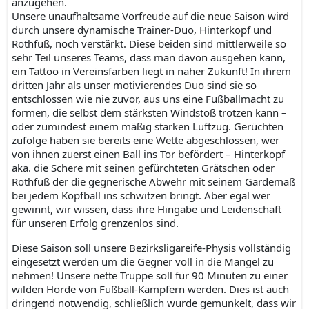
anzugehen.
Unsere unaufhaltsame Vorfreude auf die neue Saison wird
durch unsere dynamische Trainer-Duo, Hinterkopf und
Rothfuß, noch verstärkt. Diese beiden sind mittlerweile so
sehr Teil unseres Teams, dass man davon ausgehen kann,
ein Tattoo in Vereinsfarben liegt in naher Zukunft! In ihrem
dritten Jahr als unser motivierendes Duo sind sie so
entschlossen wie nie zuvor, aus uns eine Fußballmacht zu
formen, die selbst dem stärksten Windstoß trotzen kann –
oder zumindest einem mäßig starken Luftzug. Gerüchten
zufolge haben sie bereits eine Wette abgeschlossen, wer
von ihnen zuerst einen Ball ins Tor befördert – Hinterkopf
aka. die Schere mit seinen gefürchteten Grätschen oder
Rothfuß der die gegnerische Abwehr mit seinem Gardemaß
bei jedem Kopfball ins schwitzen bringt. Aber egal wer
gewinnt, wir wissen, dass ihre Hingabe und Leidenschaft
für unseren Erfolg grenzenlos sind.
Diese Saison soll unsere Bezirksligareife-Physis vollständig
eingesetzt werden um die Gegner voll in die Mangel zu
nehmen! Unsere nette Truppe soll für 90 Minuten zu einer
wilden Horde von Fußball-Kämpfern werden. Dies ist auch
dringend notwendig, schließlich wurde gemunkelt, dass wir