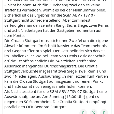
– nicht belohnt. Auch für Durchgang zwei gab es keine
Treffer zu vermelden, womit es bei der Nullnummer blieb.
Sicherlich ist das Ergebnis für die SGM ABV / TSV 07
Stuttgart nicht zufriedenstellend. Aber zumindest
verteidigte man den zehnten Rang. Sechs Siege, zwei Remis
und acht Niederlagen hat der Gastgeber momentan auf
dem Konto.
Die Croatia Stuttgart muss sich ohne Zweifel um die eigene
Abwehr kümmern. Im Schnitt kassierte das Team mehr als
drei Gegentreffer pro Spiel. Der Gast befindet sich derzeit
im Tabellenkeller. Wo bei Team von Denis Cosic der Schuh
drückt, ist offensichtlich: Die 24 erzielten Treffer sind
Ausdruck mangelnder Durchschlagskraft. Die Croatia
Stuttgart verbuchte insgesamt zwei Siege, zwei Remis und
zwölf Niederlagen. Ausbaufähig: In den letzten fünf Partien
kam die Croatia Stuttgart auf insgesamt nur einen Punkt
und hätte somit noch einiges mehr holen können.
Als Nächstes steht für die SGM ABV / TSV 07 Stuttgart eine
Auswärtsaufgabe an. Am Sonntag (15:00 Uhr) geht es
gegen den SC Stammheim. Die Croatia Stuttgart empfängt
parallel den OFK Beograd Stuttgart.