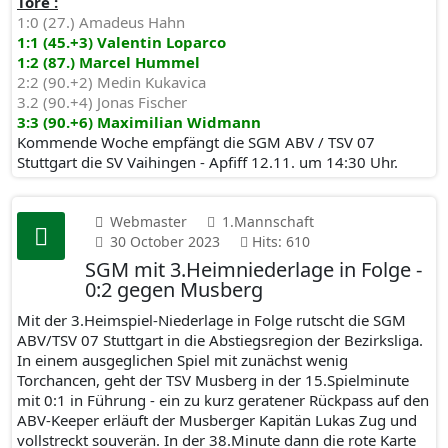
Tore :
1:0 (27.) Amadeus Hahn
1:1 (45.+3) Valentin Loparco
1:2 (87.) Marcel Hummel
2:2 (90.+2) Medin Kukavica
3.2 (90.+4) Jonas Fischer
3:3 (90.+6) Maximilian Widmann
Kommende Woche empfängt die SGM ABV / TSV 07
Stuttgart die SV Vaihingen - Apfiff 12.11. um 14:30 Uhr.
Webmaster
1.Mannschaft
30 October 2023
Hits: 610
SGM mit 3.Heimniederlage in Folge -
0:2 gegen Musberg
Mit der 3.Heimspiel-Niederlage in Folge rutscht die SGM
ABV/TSV 07 Stuttgart in die Abstiegsregion der Bezirksliga.
In einem ausgeglichen Spiel mit zunächst wenig
Torchancen, geht der TSV Musberg in der 15.Spielminute
mit 0:1 in Führung - ein zu kurz geratener Rückpass auf den
ABV-Keeper erläuft der Musberger Kapitän Lukas Zug und
vollstreckt souverän. In der 38.Minute dann die rote Karte