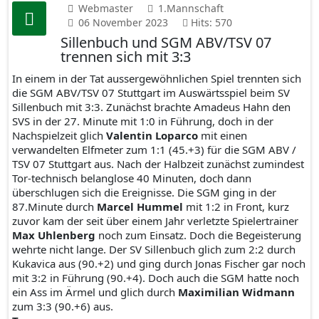
Webmaster
1.Mannschaft
06 November 2023
Hits: 570
Sillenbuch und SGM ABV/TSV 07
trennen sich mit 3:3
In einem in der Tat aussergewöhnlichen Spiel trennten sich
die SGM ABV/TSV 07 Stuttgart im Auswärtsspiel beim SV
Sillenbuch mit 3:3. Zunächst brachte Amadeus Hahn den
SVS in der 27. Minute mit 1:0 in Führung, doch in der
Nachspielzeit glich
Valentin Loparco
mit einen
verwandelten Elfmeter zum 1:1 (45.+3) für die SGM ABV /
TSV 07 Stuttgart aus. Nach der Halbzeit zunächst zumindest
Tor-technisch belanglose 40 Minuten, doch dann
überschlugen sich die Ereignisse. Die SGM ging in der
87.Minute durch
Marcel Hummel
mit 1:2 in Front, kurz
zuvor kam der seit über einem Jahr verletzte Spielertrainer
Max Uhlenberg
noch zum Einsatz. Doch die Begeisterung
wehrte nicht lange. Der SV Sillenbuch glich zum 2:2 durch
Kukavica aus (90.+2) und ging durch Jonas Fischer gar noch
mit 3:2 in Führung (90.+4). Doch auch die SGM hatte noch
ein Ass im Ärmel und glich durch
Maximilian Widmann
zum 3:3 (90.+6) aus.