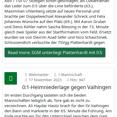
ABV / TSV 07 Stuttgart schon geschlagen, als Özkahraman
das Leder zum 0:5 über die Linie beförderte (63.).
Maximilian Uhlenberg setzte auf neues Personal und
brachte per Doppelwechsel Alexander Schreck und Felix
Johannes Wünsche auf den Platz (69.). Mit Aaron Gruber
und Denis Köhler nahm Sascha Blessing in der 73. Minute
gleich zwei Spieler aus der Startformation vom Feld. Ersetzt
wurden sie von Devrim Azad Sefer und Nico Schaschinek.
Schlussendlich verbuchte der TSVgg Plattenhardt gegen
Read more: SGM unterliegt Plattenhardt mit 0:5
Webmaster
1.Mannschaft
17 November 2023
Hits: 947
0:1-Heimniederlage gegen Vaihingen
Im ersten Durchgang tasteten sich die beiden
Mannschaften lediglich ab, Tore gab es nicht zu
verzeichnen. Ali Haydar Hasöz brach für den SV Vaihingen
den Bann und markierte in der 65. Minute die Führung. Am
Ende machte ein Tor den Unterschied zwischen dem Gast