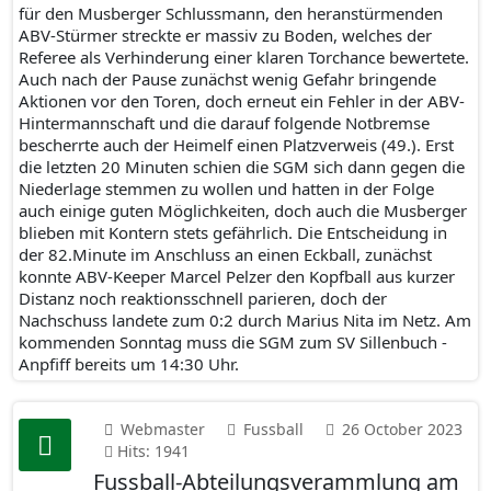
für den Musberger Schlussmann, den heranstürmenden
ABV-Stürmer streckte er massiv zu Boden, welches der
Referee als Verhinderung einer klaren Torchance bewertete.
Auch nach der Pause zunächst wenig Gefahr bringende
Aktionen vor den Toren, doch erneut ein Fehler in der ABV-
Hintermannschaft und die darauf folgende Notbremse
bescherrte auch der Heimelf einen Platzverweis (49.). Erst
die letzten 20 Minuten schien die SGM sich dann gegen die
Niederlage stemmen zu wollen und hatten in der Folge
auch einige guten Möglichkeiten, doch auch die Musberger
blieben mit Kontern stets gefährlich. Die Entscheidung in
der 82.Minute im Anschluss an einen Eckball, zunächst
konnte ABV-Keeper Marcel Pelzer den Kopfball aus kurzer
Distanz noch reaktionsschnell parieren, doch der
Nachschuss landete zum 0:2 durch Marius Nita im Netz. Am
kommenden Sonntag muss die SGM zum SV Sillenbuch -
Anpfiff bereits um 14:30 Uhr.
Webmaster
Fussball
26 October 2023
Hits: 1941
Fussball-Abteilungsverammlung am