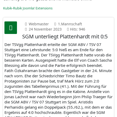
Kubik-Rubik Joomla! Extensions
Webmaster
1.Mannschaft
24 November 2023
Hits: 946
SGM unterliegt Plattenhardt mit 0:5
Der TSVgg Plattenhardt erteilte der SGM ABV / TSV 07
Stuttgart eine Lehrstunde: 5:0 hieß es am Ende für den
TSVgg Plattenhardt. Der TSVgg Plattenhardt hatte vorab die
besseren Karten. Ausgespielt hatte die Elf von Coach Sascha
Blessing alle davon und die Partie erfolgreich beendet.
Fatih Özkahraman brachte den Gastgeber in der 24. Minute
nach vorn. Ehe der Schiedsrichter Timo Bautz die
Protagonisten zur Pause bat, traf Mark Hörz zum 2:0
zugunsten des Tabellenprimus (41.). Mit der Führung für
den TSVgg Plattenhardt ging es in die Kabine. Anstelle von
Jonas Lachnit war nach Wiederbeginn Jörn Philip Traeger für
die SGM ABV / TSV 07 Stuttgart im Spiel. Aristidis
Perhanidis gelang ein Doppelpack (55./62.), mit dem er das
Ergebnis auf 4:0 hochschraubte. Eigentlich war die SGM