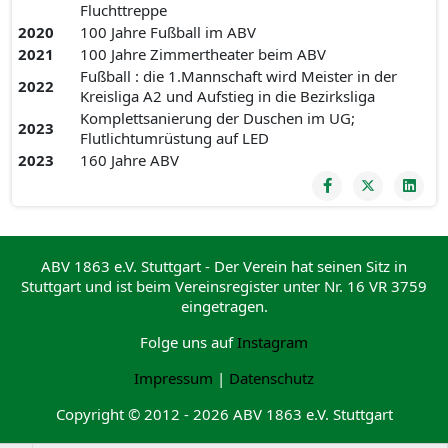
Fluchttreppe
2020
100 Jahre Fußball im ABV
2021
100 Jahre Zimmertheater beim ABV
Fußball : die 1.Mannschaft wird Meister in der
2022
Kreisliga A2 und Aufstieg in die Bezirksliga
Komplettsanierung der Duschen im UG;
2023
Flutlichtumrüstung auf LED
2023
160 Jahre ABV
ABV 1863 e.V. Stuttgart - Der Verein hat seinen Sitz in
Stuttgart und ist beim Vereinsregister unter Nr. 16 VR 3759
eingetragen.
Folge uns auf
Instagram
Impressum
|
Datenschutz
Copyright © 2012 - 2026 ABV 1863 e.V. Stuttgart