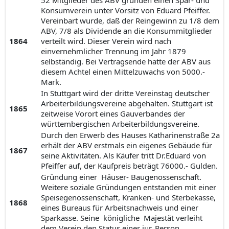
52 Mitglieder des ABV gründen einen Spar- und
Konsumverein unter Vorsitz von Eduard Pfeiffer.
Vereinbart wurde, daß der Reingewinn zu 1/8 dem
ABV, 7/8 als Dividende an die Konsummitglieder
1864
verteilt wird. Dieser Verein wird nach
einvernehmlicher Trennung im Jahr 1879
selbständig. Bei Vertragsende hatte der ABV aus
diesem Achtel einen Mittelzuwachs von 5000.-
Mark.
In Stuttgart wird der dritte Vereinstag deutscher
Arbeiterbildungsvereine abgehalten. Stuttgart ist
1865
zeitweise Vorort eines Gauverbandes der
württembergischen Arbeiterbildungsvereine.
Durch den Erwerb des Hauses Katharinenstraße 2a
erhält der ABV erstmals ein eigenes Gebäude für
1867
seine Aktivitäten. Als Käufer tritt Dr.Eduard von
Pfeiffer auf, der Kaufpreis beträgt 76000.- Gulden.
Gründung einer Häuser- Baugenossenschaft.
Weitere soziale Gründungen entstanden mit einer
Speisegenossenschaft, Kranken- und Sterbekasse,
1868
eines Bureaus für Arbeitsnachweis und einer
Sparkasse. Seine königliche Majestät verleiht
dem Verein den Status einer jur. Person.