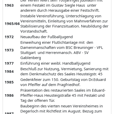
Der Verein feiert sein 100jähriges Jubiläum mit
1963
einem Festakt im Gustav Siegle Haus unter
anderem durch Herausgabe einer Festschrift.
Instabile Vereinsführung, Unterschlagung von
Vereinsmitteln, Einleitung von Mahnverfahren zur
1965/66
Stabilisierung der Finanzsituation. Neubildung der
Vorstandschaft.
1972
Neuaufbau der Fußballjugend
Einweihung einer Flutlichtanlage mit den
Damenmanschaften vom BSC Breuninger - VFL
1973
Stuttgart und Herrenmansch. ABV - SV
Gablenberg
1977
Einführung einer weibl. Handballjugend
Beschluß zur Nutzung, Vermietung, Sanierung mit
1984
dem Denkmalschutz des Saales Heusteigstr. 45
Gedenkfeier zum 150. Geburtstag von Dr.Eduard
1985
von Pfeiffer auf dem Pragfriedhof.
Präsentation des restaurierten Saales im Eduard-
1986
Pfeiffer-Haus Heusteigstraße 45 mit Festakt und
Tag der offenen Tür.
Baubeginn des vierten neuen Vereinsheimes in
Degerloch mit Richtfest im August. Bezug zum
1987