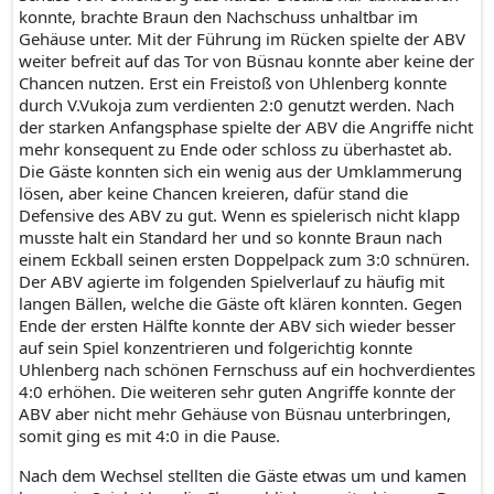
konnte, brachte Braun den Nachschuss unhaltbar im
Gehäuse unter. Mit der Führung im Rücken spielte der ABV
weiter befreit auf das Tor von Büsnau konnte aber keine der
Chancen nutzen. Erst ein Freistoß von Uhlenberg konnte
durch V.Vukoja zum verdienten 2:0 genutzt werden. Nach
der starken Anfangsphase spielte der ABV die Angriffe nicht
mehr konsequent zu Ende oder schloss zu überhastet ab.
Die Gäste konnten sich ein wenig aus der Umklammerung
lösen, aber keine Chancen kreieren, dafür stand die
Defensive des ABV zu gut. Wenn es spielerisch nicht klapp
musste halt ein Standard her und so konnte Braun nach
einem Eckball seinen ersten Doppelpack zum 3:0 schnüren.
Der ABV agierte im folgenden Spielverlauf zu häufig mit
langen Bällen, welche die Gäste oft klären konnten. Gegen
Ende der ersten Hälfte konnte der ABV sich wieder besser
auf sein Spiel konzentrieren und folgerichtig konnte
Uhlenberg nach schönen Fernschuss auf ein hochverdientes
4:0 erhöhen. Die weiteren sehr guten Angriffe konnte der
ABV aber nicht mehr Gehäuse von Büsnau unterbringen,
somit ging es mit 4:0 in die Pause.
Nach dem Wechsel stellten die Gäste etwas um und kamen