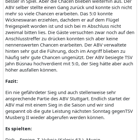
besser in Spiel. Aber die Chacen blieben weiterhin aus. Der
ABV selber stellte einen Gang zurück und konnte sich nicht
mehr so viele Chancen erarbeiten. Das 5:0 konnte
Wickneswaran erziehlen, dachdem er auf dem Flügel
freigespielt worden ist und sich bei m Abschluss nicht
zweimal bitten lies. Die Gäste versuchten zwar noch auf den
Anschlusstreffer zu drücken konnten sich aber keine
nennenswerten Chancen erarbeiten. Der ABV verwaltete
hinten sehr gut die Führung, doch im Angriff blieben zu
häufig sehr gute Chancen ungenützt. Der ABV besiegte TSV
Jahn Büsnau hochverdient mit 5:0, der Sieg hätte aber auch
höher ausfallen können.
Fazit:
Ein nie gefährdeter Sieg und auch stellenweise sehr
ansprechende Partie des ABV Stuttgart. Endlich startet der
ABV mal mit einem Sieg in die Saison und wir sind
gespannt ob die gute Leistung nächsten Sonntag gegenTSV
Musberg II wieder abgerufen werden können.
Es spielten:
Dick – Epping, T. Vukoja (Kalesic 63.), Muoio –