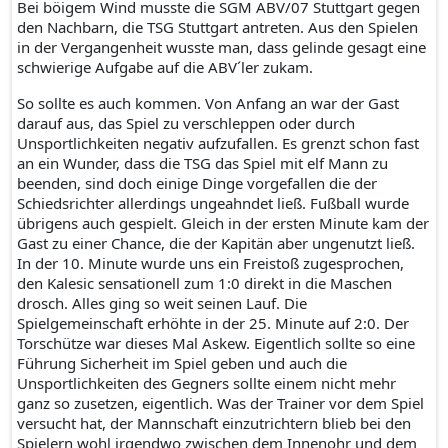
Bei böigem Wind musste die SGM ABV/07 Stuttgart gegen
den Nachbarn, die TSG Stuttgart antreten. Aus den Spielen
in der Vergangenheit wusste man, dass gelinde gesagt eine
schwierige Aufgabe auf die ABV´ler zukam.
So sollte es auch kommen. Von Anfang an war der Gast
darauf aus, das Spiel zu verschleppen oder durch
Unsportlichkeiten negativ aufzufallen. Es grenzt schon fast
an ein Wunder, dass die TSG das Spiel mit elf Mann zu
beenden, sind doch einige Dinge vorgefallen die der
Schiedsrichter allerdings ungeahndet ließ. Fußball wurde
übrigens auch gespielt. Gleich in der ersten Minute kam der
Gast zu einer Chance, die der Kapitän aber ungenutzt ließ.
In der 10. Minute wurde uns ein Freistoß zugesprochen,
den Kalesic sensationell zum 1:0 direkt in die Maschen
drosch. Alles ging so weit seinen Lauf. Die
Spielgemeinschaft erhöhte in der 25. Minute auf 2:0. Der
Torschütze war dieses Mal Askew. Eigentlich sollte so eine
Führung Sicherheit im Spiel geben und auch die
Unsportlichkeiten des Gegners sollte einem nicht mehr
ganz so zusetzen, eigentlich. Was der Trainer vor dem Spiel
versucht hat, der Mannschaft einzutrichtern blieb bei den
Spielern wohl irgendwo zwischen dem Innenohr und dem