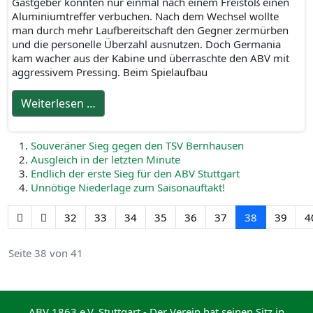
Gastgeber konnten nur einmal nach einem Freistoß einen
Aluminiumtreffer verbuchen. Nach dem Wechsel wollte
man durch mehr Laufbereitschaft den Gegner zermürben
und die personelle Überzahl ausnutzen. Doch Germania
kam wacher aus der Kabine und überraschte den ABV mit
aggressivem Pressing. Beim Spielaufbau
Weiterlesen …
Souveräner Sieg gegen den TSV Bernhausen
Ausgleich in der letzten Minute
Endlich der erste Sieg für den ABV Stuttgart
Unnötige Niederlage zum Saisonauftakt!
32
33
34
35
36
37
38
39
4
Seite 38 von 41
ABV 1863 e.V. Stuttgart - Der Verein hat seinen Sitz in