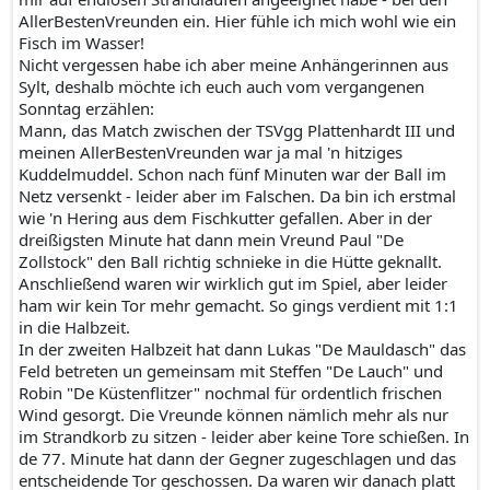
AllerBestenVreunden ein. Hier fühle ich mich wohl wie ein
Fisch im Wasser!
Nicht vergessen habe ich aber meine Anhängerinnen aus
Sylt, deshalb möchte ich euch auch vom vergangenen
Sonntag erzählen:
Mann, das Match zwischen der TSVgg Plattenhardt III und
meinen AllerBestenVreunden war ja mal 'n hitziges
Kuddelmuddel. Schon nach fünf Minuten war der Ball im
Netz versenkt - leider aber im Falschen. Da bin ich erstmal
wie 'n Hering aus dem Fischkutter gefallen. Aber in der
dreißigsten Minute hat dann mein Vreund Paul "De
Zollstock" den Ball richtig schnieke in die Hütte geknallt.
Anschließend waren wir wirklich gut im Spiel, aber leider
ham wir kein Tor mehr gemacht. So gings verdient mit 1:1
in die Halbzeit.
In der zweiten Halbzeit hat dann Lukas "De Mauldasch" das
Feld betreten un gemeinsam mit Steffen "De Lauch" und
Robin "De Küstenflitzer" nochmal für ordentlich frischen
Wind gesorgt. Die Vreunde können nämlich mehr als nur
im Strandkorb zu sitzen - leider aber keine Tore schießen. In
de 77. Minute hat dann der Gegner zugeschlagen und das
entscheidende Tor geschossen. Da waren wir danach platt