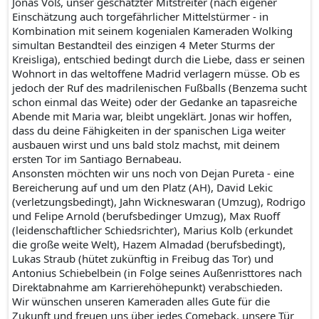
Jonas Voß, unser geschätzter Mitstreiter (nach eigener
Einschätzung auch torgefährlicher Mittelstürmer - in
Kombination mit seinem kogenialen Kameraden Wolking
simultan Bestandteil des einzigen 4 Meter Sturms der
Kreisliga), entschied bedingt durch die Liebe, dass er seinen
Wohnort in das weltoffene Madrid verlagern müsse. Ob es
jedoch der Ruf des madrilenischen Fußballs (Benzema sucht
schon einmal das Weite) oder der Gedanke an tapasreiche
Abende mit Maria war, bleibt ungeklärt. Jonas wir hoffen,
dass du deine Fähigkeiten in der spanischen Liga weiter
ausbauen wirst und uns bald stolz machst, mit deinem
ersten Tor im Santiago Bernabeau.
Ansonsten möchten wir uns noch von Dejan Pureta - eine
Bereicherung auf und um den Platz (AH), David Lekic
(verletzungsbedingt), Jahn Wickneswaran (Umzug), Rodrigo
und Felipe Arnold (berufsbedinger Umzug), Max Ruoff
(leidenschaftlicher Schiedsrichter), Marius Kolb (erkundet
die große weite Welt), Hazem Almadad (berufsbedingt),
Lukas Straub (hütet zukünftig in Freibug das Tor) und
Antonius Schiebelbein (in Folge seines Außenristtores nach
Direktabnahme am Karrierehöhepunkt) verabschieden.
Wir wünschen unseren Kameraden alles Gute für die
Zukunft und freuen uns über jedes Comeback, unsere Tür