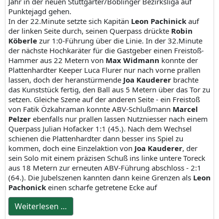
Jahr in der neuen Stuttgarter/Böblinger Bezirksliga auf
Punktejagd gehen.
In der 22.Minute setzte sich Kapitän
Leon Pachinick
auf
der linken Seite durch, seinen Querpass drückte
Robin
Köberle
zur 1:0-Führung über die Linie. In der 32.Minute
der nächste Hochkaräter für die Gastgeber einen Freistoß-
Hammer aus 22 Metern von
Max Widmann
konnte der
Plattenhardter Keeper Luca Flurer nur nach vorne prallen
lassen, doch der heranstürmende
Joa Kauderer
brachte
das Kunststück fertig, den Ball aus 5 Metern über das Tor zu
setzen. Gleiche Szene auf der anderen Seite - ein Freistoß
von Fatik Özkahraman konnte ABV-Schlußmann
Marcel
Pelzer
ebenfalls nur prallen lassen Nutzniesser nach einem
Querpass Julian Hofacker 1:1 (45.). Nach dem Wechsel
schienen die Plattenhardter dann besser ins Spiel zu
kommen, doch eine Einzelaktion von
Joa Kauderer
, der
sein Solo mit einem präzisen Schuß ins linke untere Toreck
aus 18 Metern zur erneuten ABV-Führung abschloss - 2:1
(64.). Die Jubelszenen kannten dann keine Grenzen als
Leon
Pachonick
einen scharfe getretene Ecke auf
Weiterlesen …