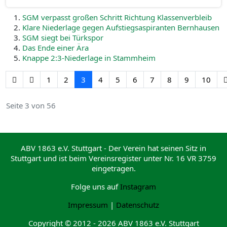
SGM verpasst großen Schritt Richtung Klassenverbleib
Klare Niederlage gegen Aufstiegsaspiranten Bernhausen
SGM siegt bei Türkspor
Das Ende einer Ära
Knappe 2:3-Niederlage in Stammheim
1
2
3
4
5
6
7
8
9
10
Seite 3 von 56
ABV 1863 e.V. Stuttgart - Der Verein hat seinen Sitz in
Stuttgart und ist beim Vereinsregister unter Nr. 16 VR 3759
eingetragen.
Folge uns auf
Instagram
Impressum
|
Datenschutz
Copyright © 2012 - 2026 ABV 1863 e.V. Stuttgart