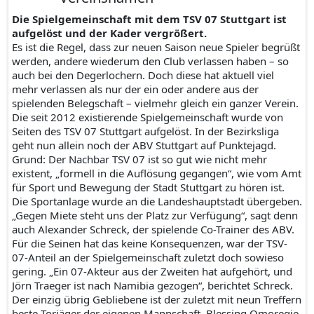
Die Spielgemeinschaft mit dem TSV 07 Stuttgart ist
aufgelöst und der Kader vergrößert.
Es ist die Regel, dass zur neuen Saison neue Spieler begrüßt
werden, andere wiederum den Club verlassen haben – so
auch bei den Degerlochern. Doch diese hat aktuell viel
mehr verlassen als nur der ein oder andere aus der
spielenden Belegschaft – vielmehr gleich ein ganzer Verein.
Die seit 2012 existierende Spielgemeinschaft wurde von
Seiten des TSV 07 Stuttgart aufgelöst. In der Bezirksliga
geht nun allein noch der ABV Stuttgart auf Punktejagd.
Grund: Der Nachbar TSV 07 ist so gut wie nicht mehr
existent, „formell in die Auflösung gegangen“, wie vom Amt
für Sport und Bewegung der Stadt Stuttgart zu hören ist.
Die Sportanlage wurde an die Landeshauptstadt übergeben.
„Gegen Miete steht uns der Platz zur Verfügung“, sagt denn
auch Alexander Schreck, der spielende Co-Trainer des ABV.
Für die Seinen hat das keine Konsequenzen, war der TSV-
07-Anteil an der Spielgemeinschaft zuletzt doch sowieso
gering. „Ein 07-Akteur aus der Zweiten hat aufgehört, und
Jörn Traeger ist nach Namibia gezogen“, berichtet Schreck.
Der einzig übrig Gebliebene ist der zuletzt mit neun Treffern
beste Torjäger der eigenen Mannschaft, Blessing Omoregie.